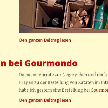
2
„Einkaufen
Den ganzen Beitrag lesen
bei
Gourmondo
en bei Gourmondo
–
Teil
2“
Da meine Vorräte zur Neige gehen und mich
Fragen zu der Bestellung von Zutaten im Inte
habe ich gestern eine Bestellung bei
Gourmo
„Einkaufen
Den ganzen Beitrag lesen
kaufen
bei