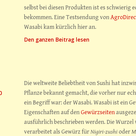
selbst bei diesen Produkten ist es schwierig 
abi
bekommen. Eine Testsendung von
AgroDirec
Wasabi kam kürzlich hier an.
t
„Wasabi
Den ganzen Beitrag lesen
im
Test“
Die weltweite Beliebtheit von Sushi hat inzw
0
Pflanze bekannt gemacht, die vorher nur ec
ein Begriff war: der Wasabi. Wasabi ist ein 
Eigenschaften auf den
Gewürzseiten
ausgeze
abi
ausführlich beschrieben werden. Die Wurzel 
verarbeitet als Gewürz für
Nigiri-zushi
oder
M