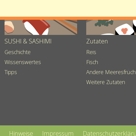
bei
Gou
SUSHI & SASHIMI
Zutaten
Geschichte
Reis
Wissenswertes
Fisch
Tipps
Andere Meeresfrüch
Weitere Zutaten
Hinweise
Impressum
Datenschutzerklär