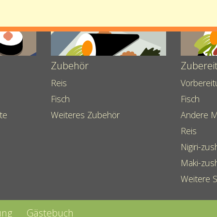
Gourmondo“
rmondo
Zubehör
Zuberei
Reis
Vorberei
Fisch
Fisch
te
Weiteres Zubehör
Andere M
Reis
Nigiri-zus
Maki-zus
Weitere 
ung
Gästebuch