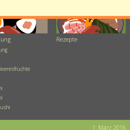
tung
Rezepte
tung
eeresfrüchte
hi
hi
Sushi
1. März 2016