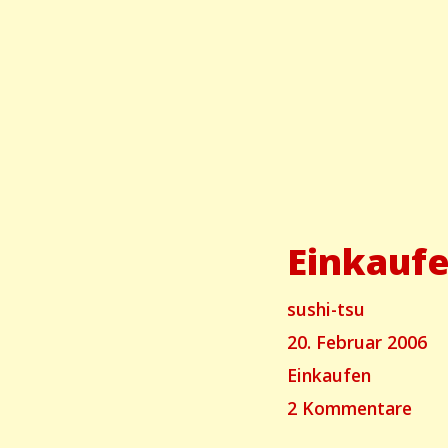
Einkauf
Autor
sushi-tsu
Geschrieben
20. Februar 2006
am
Categories
Einkaufen
für
2 Kommentare
Ein