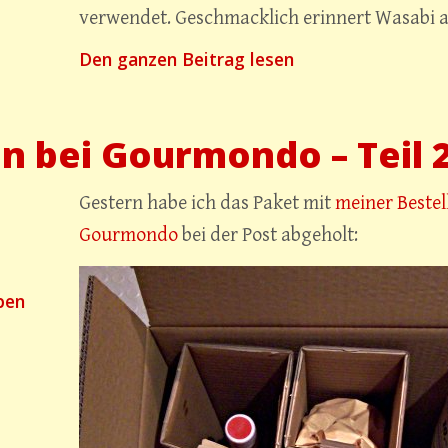
verwendet. Geschmacklich erinnert Wasabi a
„Wasabi“
Den ganzen Beitrag lesen
n bei Gourmondo – Teil 
Gestern habe ich das Paket mit
meiner Bestel
Gourmondo
bei der Post abgeholt:
für
ben
Einkaufen
bei
Gourmondo
–
Teil