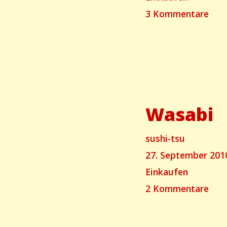
für
3 Kommentare
Was
im
Tes
Wasabi
Autor
sushi-tsu
Geschrieben
27. September 201
am
Categories
Einkaufen
für
2 Kommentare
Was