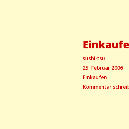
Einkaufe
Autor
sushi-tsu
Geschrieben
25. Februar 2006
am
Categories
Einkaufen
Kommentar schrei