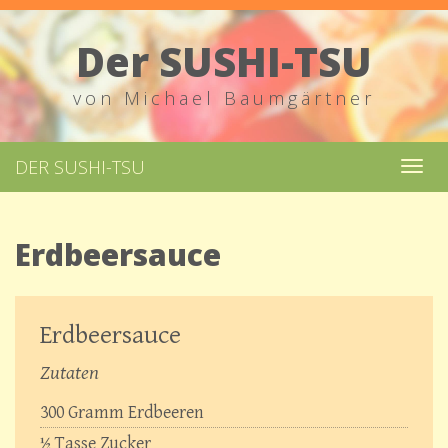
Der SUSHI-TSU
von Michael Baumgärtner
DER SUSHI-TSU
Navi
ums
Erdbeersauce
Erdbeersauce
Zutaten
300
Gramm
Erdbeeren
½
Tasse
Zucker